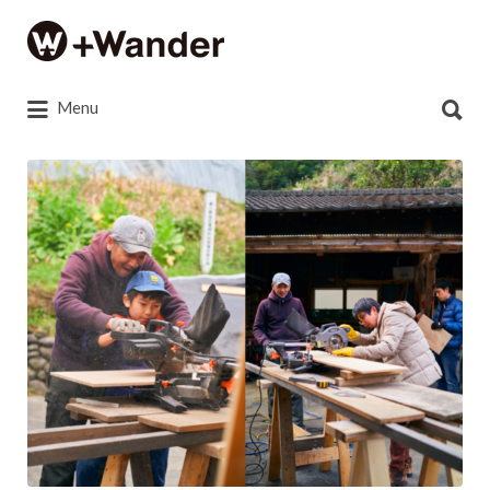
Search
for:
Search
Menu
for:
ス
ク
リ
ー
ン
シ
ョ
ッ
ト
2020-