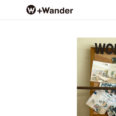
Search
for:
ス
ク
リ
ー
ン
シ
ョ