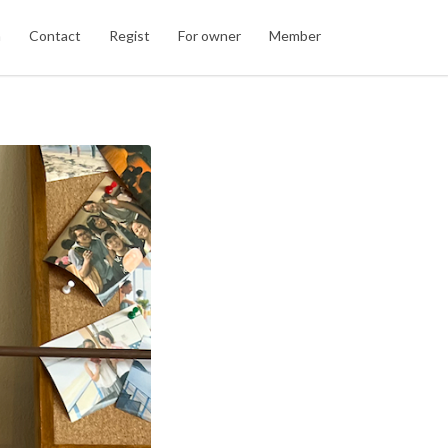
n
Contact
Regist
For owner
Member