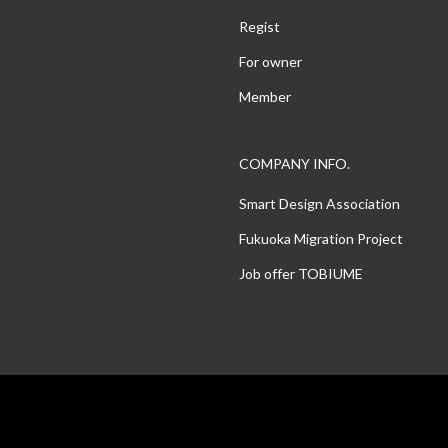
Regist
For owner
Member
COMPANY INFO.
Smart Design Association
Fukuoka Migration Project
Job offer TOBIUME