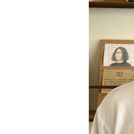
ッ
ト
2022-
03-
31
午
後
4.07.15