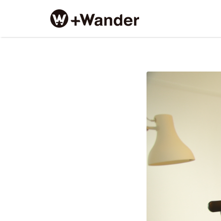
Search
for:
1W9A3901