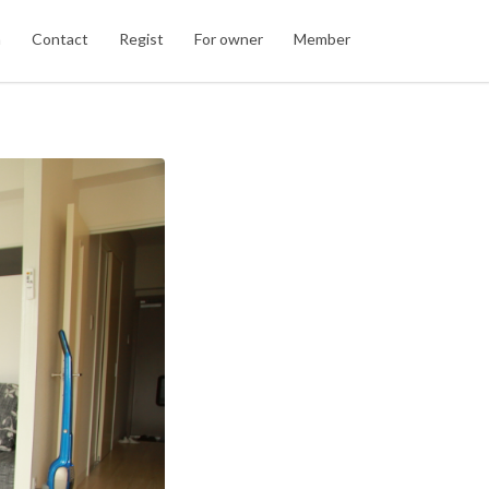
n
Contact
Regist
For owner
Member