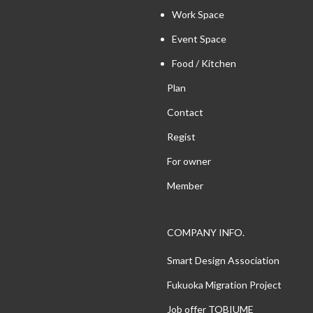
Work Space
Event Space
Food / Kitchen
Plan
Contact
Regist
For owner
Member
COMPANY INFO.
Smart Design Association
Fukuoka Migration Project
Job offer TOBIUME