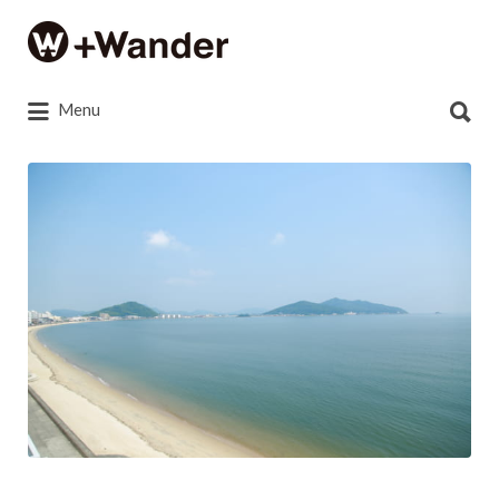
Search
for:
Search
Menu
for:
1W9A5899