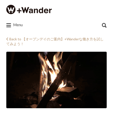
Search
for:
Search
Menu
for:
Back to 【オープンデイのご案内】+Wanderな働き方を試し
てみよう！
takibi2-
1