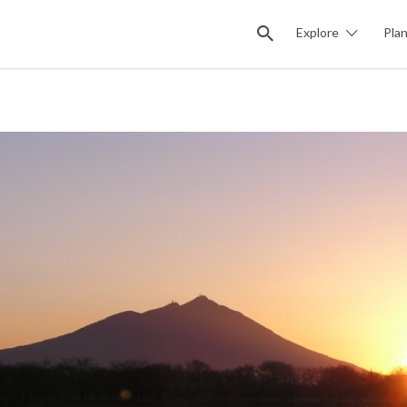
Explore
Pla
09df20bf_s