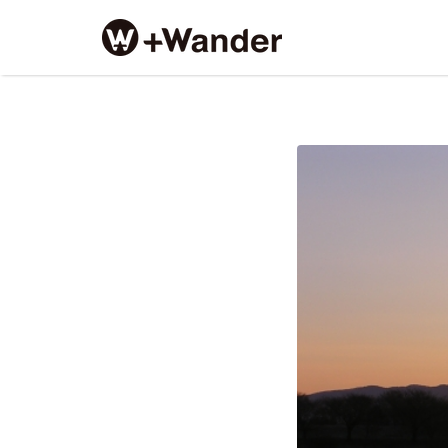
Search
for:
51692162772dfab95c519ea8