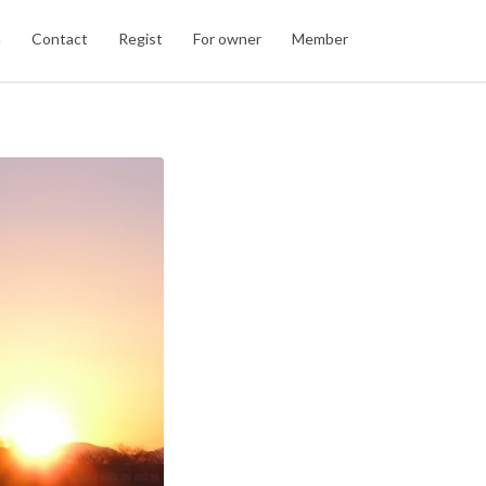
n
Contact
Regist
For owner
Member