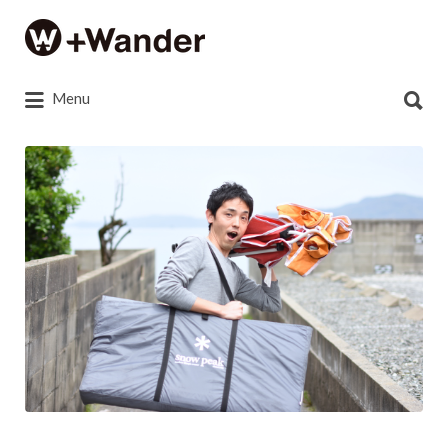
Search
for:
Search
Menu
for:
bb7b6d0dc4e1b3b1389e519b30cffcb8