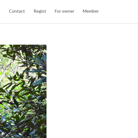
n
Contact
Regist
For owner
Member