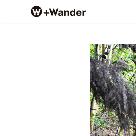
Search
for:
DSC_2098