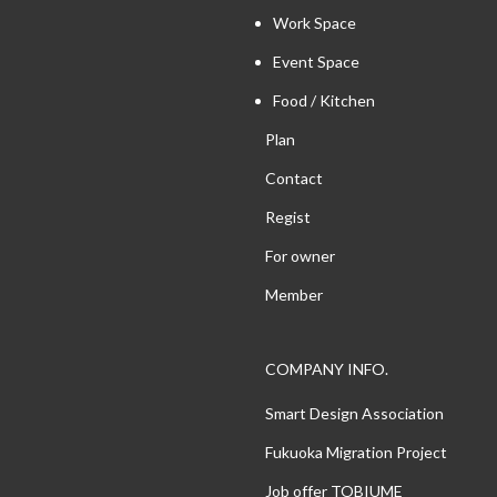
Work Space
Event Space
Food / Kitchen
Plan
Contact
Regist
For owner
Member
COMPANY INFO.
Smart Design Association
Fukuoka Migration Project
Job offer TOBIUME