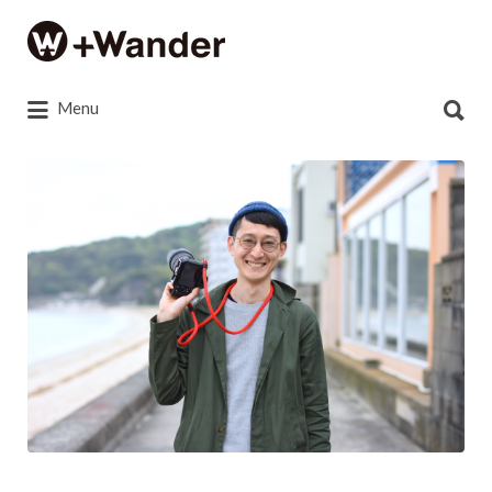
Search
for:
Search
Menu
for:
e55cd2f8f4104bac184fe0b8248c6e7d