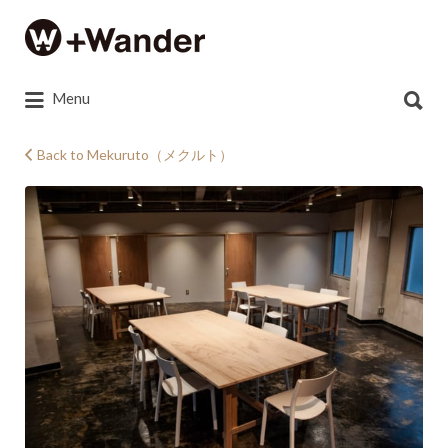
Search
for:
Search
Menu
for:
Back to Mekuruto（メクルト）
25383457_1169714156492151_901904158_o