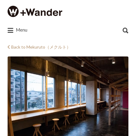
Search
for:
Search
Menu
for:
Back to Mekuruto（メクルト）
25397570_1169714163158817_953914920_o