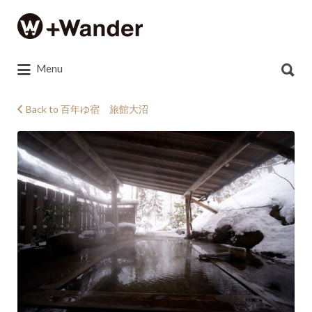
Search
for:
Search
Menu
for:
Back to 百年ゆ宿 旅館大沼
旅
館
大
沼
_
母
里
の
湯
（冬）