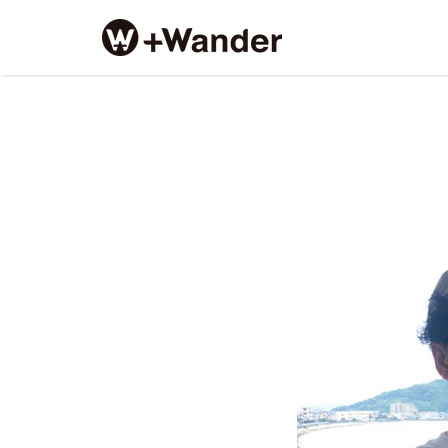
Search
for:
mori