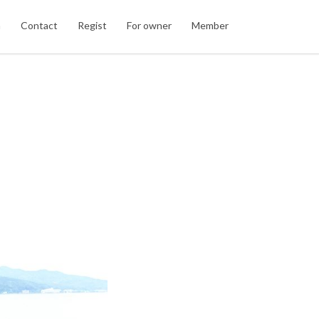
n
Contact
Regist
For owner
Member