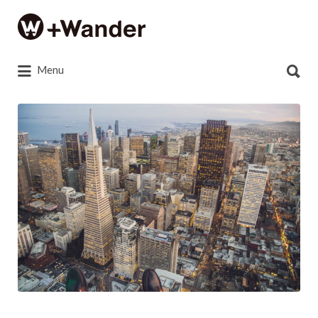
Search
for:
Search
Menu
for:
photo-
1423347673683-
ccdb7f6a948f