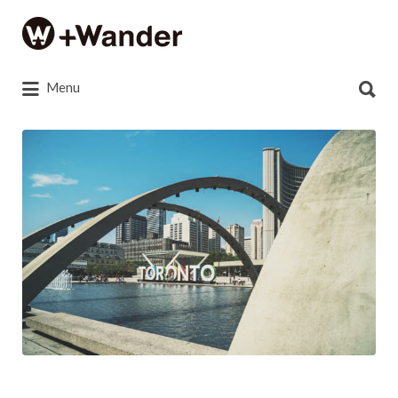
Search
for:
Search
Menu
for:
photo-
1446846365537-
255ea07833ec