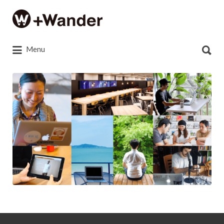
Search
for:
Search
Menu
for:
pluswander_kv3e