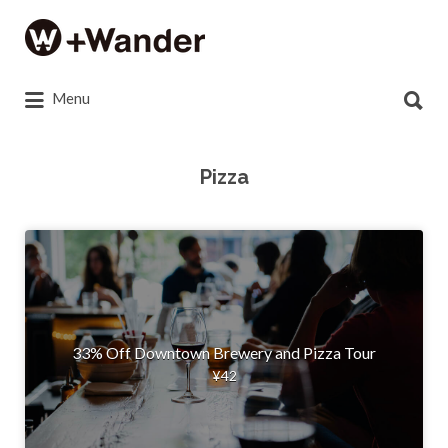
Search
for:
Search
Menu
for:
Pizza
33% Off Downtown Brewery and Pizza Tour
¥
42