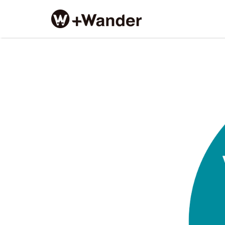
Search
for:
pw-
bu