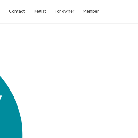
n
Contact
Regist
For owner
Member