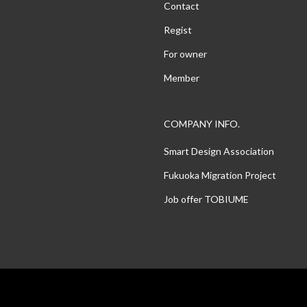
Contact
Regist
For owner
Member
COMPANY INFO.
Smart Design Association
Fukuoka Migration Project
Job offer TOBIUME