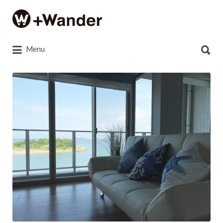
Search
for:
Search
Menu
for:
SS
2017-
08-
25
19.22.49