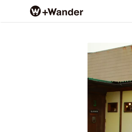
Search
for:
SS
2017-
08-
26
10.40.20