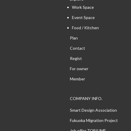
Work Space
Event Space
Food / Kitchen
Plan
Contact
Regist
For owner
Member
COMPANY INFO.
Smart Design Association
Fukuoka Migration Project
Job offer TOBIUME