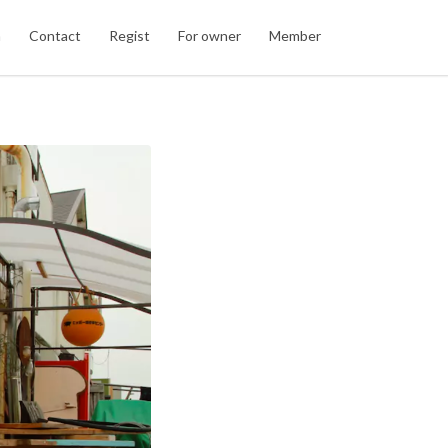
n
Contact
Regist
For owner
Member