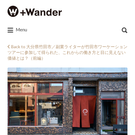
Search
for:
Search
Menu
for:
Back to 大分県竹田市／副業ライターが竹田市ワーケーション
ツアーに参加して得られた、これからの働き方と目に見えない
+Wander_taketa_149
価値とは？（前編）