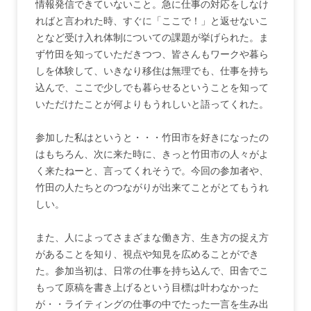
情報発信できていないこと。急に仕事の対応をしなけ
ればと言われた時、すぐに「ここで！」と返せないこ
となど受け入れ体制についての課題が挙げられた。ま
ず竹田を知っていただきつつ、皆さんもワークや暮ら
しを体験して、いきなり移住は無理でも、仕事を持ち
込んで、ここで少しでも暮らせるということを知って
いただけたことが何よりもうれしいと語ってくれた。
参加した私はというと・・・竹田市を好きになったの
はもちろん、次に来た時に、きっと竹田市の人々がよ
く来たねーと、言ってくれそうで。今回の参加者や、
竹田の人たちとのつながりが出来てことがとてもうれ
しい。
また、人によってさまざまな働き方、生き方の捉え方
があることを知り、視点や知見を広めることができ
た。参加当初は、日常の仕事を持ち込んで、田舎でこ
もって原稿を書き上げるという目標は叶わなかった
が・・ライティングの仕事の中でたった一言を生み出