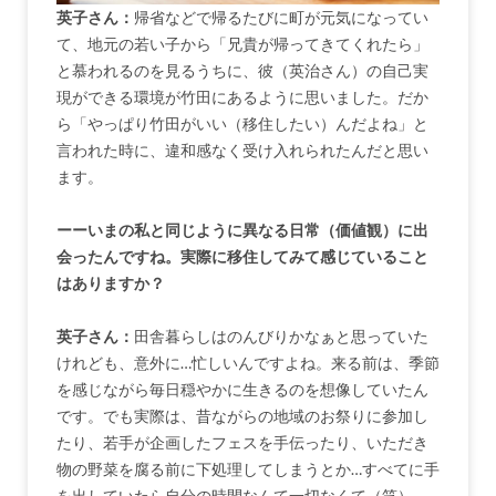
英子さん：
帰省などで帰るたびに町が元気になってい
て、地元の若い子から「兄貴が帰ってきてくれたら」
と慕われるのを見るうちに、彼（英治さん）の自己実
現ができる環境が竹田にあるように思いました。だか
ら「やっぱり竹田がいい（移住したい）んだよね」と
言われた時に、違和感なく受け入れられたんだと思い
ます。
ーーいまの私と同じように異なる日常（価値観）に出
会ったんですね。実際に移住してみて感じていること
はありますか？
英子さん：
田舎暮らしはのんびりかなぁと思っていた
けれども、意外に…忙しいんですよね。来る前は、季節
を感じながら毎日穏やかに生きるのを想像していたん
です。でも実際は、昔ながらの地域のお祭りに参加し
たり、若手が企画したフェスを手伝ったり、いただき
物の野菜を腐る前に下処理してしまうとか…すべてに手
を出していたら自分の時間なんて一切なくて（笑）。