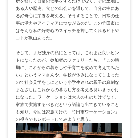
所を移して日常の仕事をするだけでなく、その土地に
ある人や歴史、食との出会いを通して、自分の中にあ
る好奇心に栄養を与える。そうすることで、日常の仕
事の活力やアイディアにつながるのだ。この竹田市に
はそんな私の好奇心のスイッチを押してくれるヒトや
コトが沢山あった。
そして、まだ独身の私にとっては、これまた良いヒン
トになったのが、参加者のファミリーたち。「この時
期に、これからの暮らしや子育てを改めて考えてみた
い」というママさんや、学校が休みになってしまった
ので社会見学をしにという小学生連れの親子の真剣な
まなざしはこれからの暮らし方を考える良いきっかけ
になった。ワーケーションは大人のものだけでなく、
家族で実施するべきだという議論も出てきていること
も知り、今回は家族向けの「竹田市ワーケーション」
の視点でもレポートしてみようと思う。