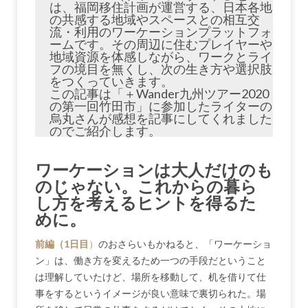
は、福岡移住計画が運営する、日本各地
の共感する地域やスペースとの相互交
流・利用のワーケーションプラットフォ
ームです。その周辺に住むプレイヤーや
地域資源を体感しながら、ワークとライ
フの境目を無くし、次の生き方や選択肢
をつくっていきます。
この記事は「＋Wander九州ツアー2020
の第一回竹田市」に参加したライターの
烏丸さんが感想を記事にしてくれました
のでご紹介します。
ワーケーションは大人だけのも
のじゃない。これからの暮ら
し方を考えるヒントを得るた
めに。
前編（1日目
）
のおさらいもかねると、「ワーケーショ
ン」は、働き方を変えるため一つの手段だということ
は理解していたけど、場所を移動して、机を借りて仕
事をするというイメージが良い意味で裏切られた。場