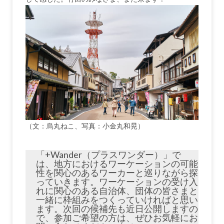
（文：烏丸ねこ、写真：小金丸和晃）
「+Wander（プラスワンダー）」で
は、地方におけるワーケーションの可能
性を関心のあるワーカーと巡りながら探
っていきます。ワーケーションの受け入
れに関心のある自治体、団体の皆さまと
一緒に枠組みをつくっていければと思い
ます。次回の候補先も近日公開しますの
で、参加ご希望の方は、ぜひお気軽にお