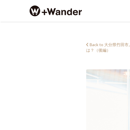
Search
for:
+Wander_taketa_081
Back to 大分
は？（後編）