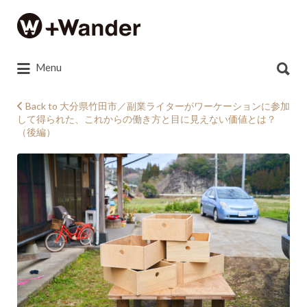
Search
for:
Search
Menu
for:
Back to 大分県竹田市／副業ライターがワーケーションに参加
して得られた、これからの働き方と目に見えない価値とは？
+Wander_taketa_420
（後編）