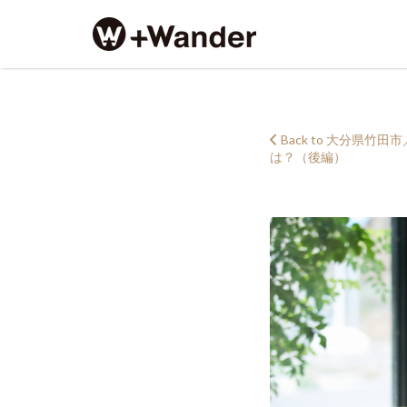
Search
for:
+Wander_taketa_518
Back to 大分
は？（後編）