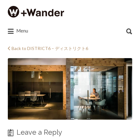
Search
for:
Search
Menu
for:
Back to DISTRICT6 – ディストリクト6
20140126_812908135532689_55191504503214
Leave a Reply