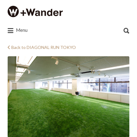
Search
for:
Search
Menu
for:
Back to DIAGONAL RUN TOKYO
170406_0005