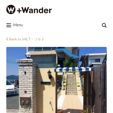
Search
for:
Search
Menu
for:
Back to SALT – ソルト
写
真
2015-
05-
02
13
45
57