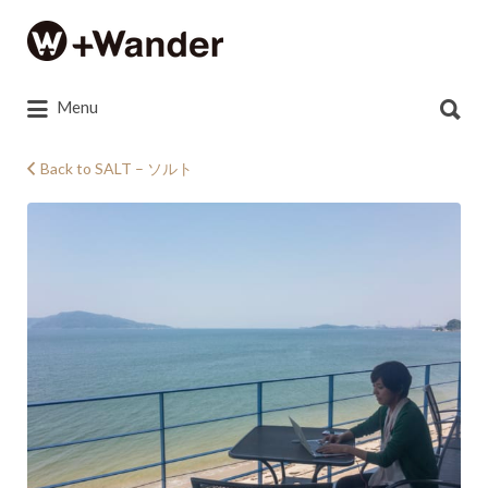
Search
for:
Search
Menu
for:
Back to SALT – ソルト
IMG_7024