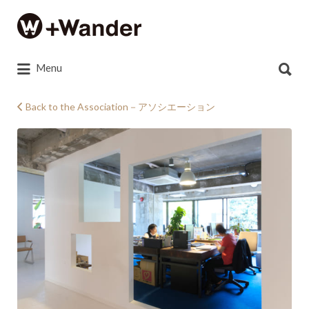
Search
for:
Search
Menu
for:
Back to the Association－アソシエーション
090520IMG_061