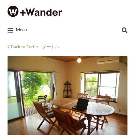
Search
for:
Search
Menu
for:
Back to Turtle – タートル
1W9A3969